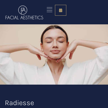
Hopp
til
innholdet
Radiesse